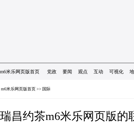
m6米乐网页版首页
党政
要闻
观点
互动
可视化
m6米乐网页版首页
>>
国际
瑞昌约茶m6米乐网页版的