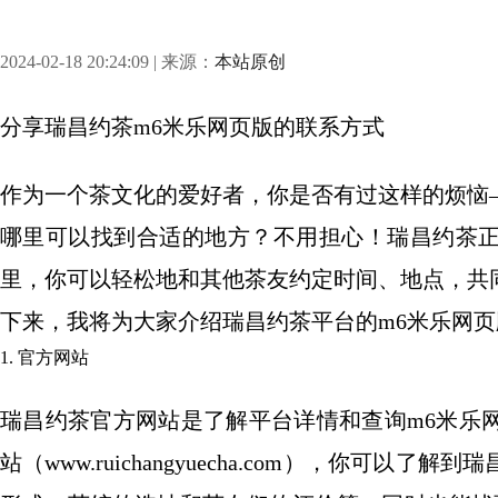
2024-02-18 20:24:09 | 来源：
本站原创
分享
瑞昌约茶m6米乐网页版的联系方式
作为一个茶文化的爱好者，你是否有过这样的烦恼
哪里可以找到合适的地方？不用担心！瑞昌约茶
里，你可以轻松地和其他茶友约定时间、地点，共
下来，我将为大家介绍瑞昌约茶平台的m6米乐网
1. 官方网站
瑞昌约茶官方网站是了解平台详情和查询m6米乐
站（www.ruichangyuecha.com），你可