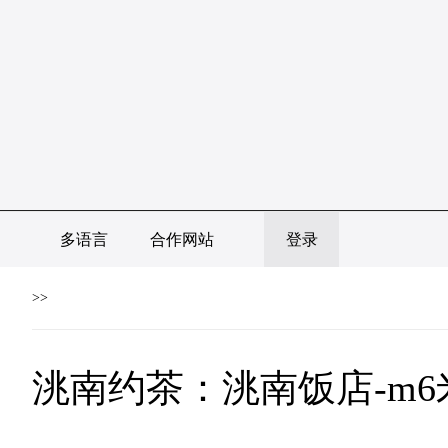
多语言
合作网站
登录
>>
洮南约茶：洮南饭店-m