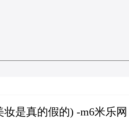
妆是真的假的) -m6米乐网