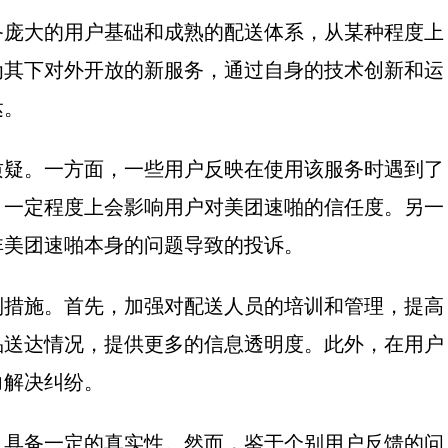
备庞大的用户基础和成熟的配送体系，从某种程度上
为其下对外开放的新服务，通过自身的技术创新和运
达。
质疑。一方面，一些用户反映在使用该服务时遇到了
，一定程度上会影响用户对美团速啪的信任度。另一
非美团速啪本身的问题导致的投诉。
列措施。首先，加强对配送人员的培训和管理，提高
品送达情况，提供更多的信息透明度。此外，在用户
力解决纠纷。
，具备一定的真实性。然而，鉴于个别用户反馈的问