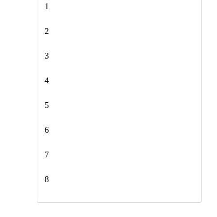
1
2
3
4
5
6
7
8