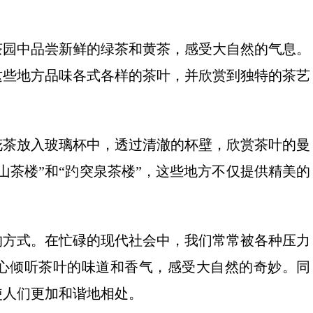
茶园中品尝新鲜的绿茶和黄茶，感受大自然的气息。
这些地方品味各式各样的茶叶，并欣赏到独特的茶艺
花茶放入玻璃杯中，透过清澈的杯壁，欣赏茶叶的曼
山茶楼”和“趵突泉茶楼”，这些地方不仅提供精美的
的方式。在忙碌的现代社会中，我们常常被各种压力
心倾听茶叶的味道和香气，感受大自然的奇妙。同
使人们更加和谐地相处。