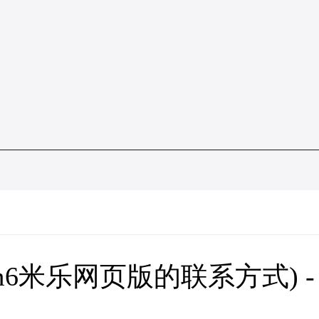
6米乐网页版的联系方式) -