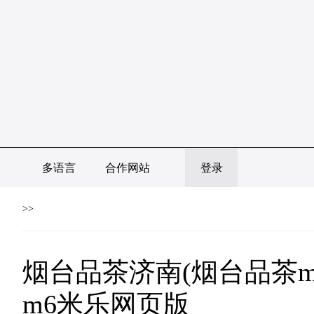
多语言
合作网站
登录
>>
烟台品茶济南(烟台品茶m
m6米乐网页版