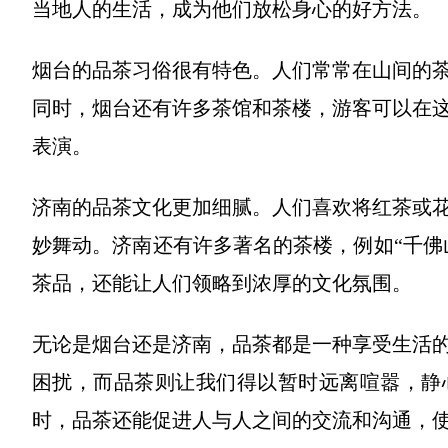
当地人的生活，成为他们放松身心的好方法。
烟台的品茶习俗很有特色。人们常常在山间的
同时，烟台还有许多茶馆和茶楼，游客可以在
表演。
济南的品茶文化更加细腻。人们喜欢将红茶或
妙舞动。济南还有许多著名的茶楼，例如“千佛
茶品，还能让人们领略到浓厚的文化氛围。
无论是烟台还是济南，品茶都是一种享受生活
困扰，而品茶则让我们得以暂时远离喧嚣，静
时，品茶还能促进人与人之间的交流和沟通，