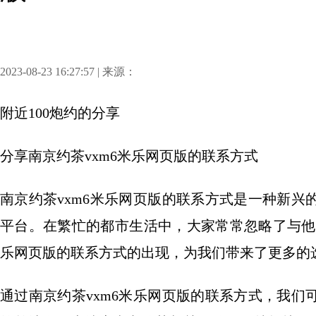
2023-08-23 16:27:57 | 来源：
附近100炮约
的分享
分享
南京约茶vxm6米乐网页版的联系方式
南京约茶vxm6米乐网页版的联系方式是一种新
平台。在繁忙的都市生活中，大家常常忽略了与他
乐网页版的联系方式的出现，为我们带来了更多的
通过南京约茶vxm6米乐网页版的联系方式，我