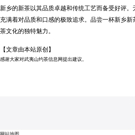
新乡的新茶以其品质卓越和传统工艺而备受好评。
充满着对品质和口感的极致追求。品尝一杯新乡新
茶文化的独特魅力。
【文章由本站原创】
感谢大家对
武夷山约茶信息网
提出建议。
网站地图