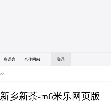
多语言
合作网站
登录
>>
新乡新茶-m6米乐网页版